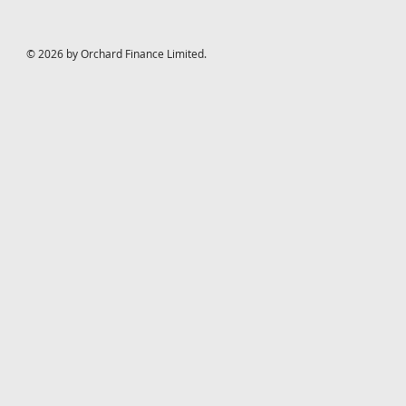
© 2026 by Orchard Finance Limited.